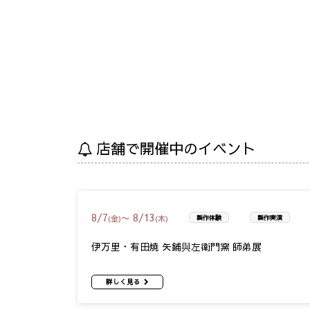
店舗で開催中のイベント
8
/
7
8
/
13
〜
(金)
(木)
製作体験
製作実演
伊万里・有田焼 矢鋪與左衛門窯 師弟展
詳しく見る