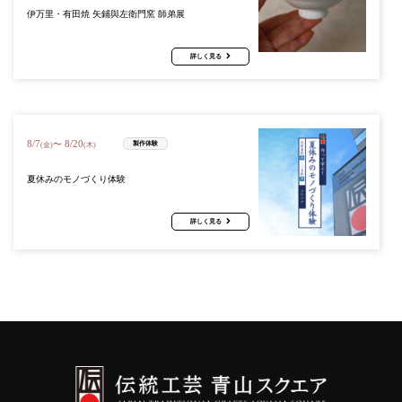
伊万里・有田焼 矢鋪與左衛門窯 師弟展
詳しく見る
8
/
7
8
/
20
〜
製作体験
(金)
(木)
夏休みのモノづくり体験
詳しく見る