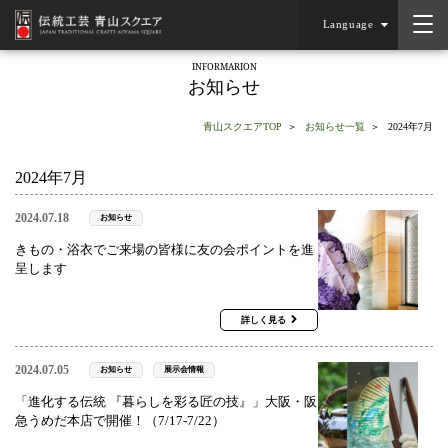
Language
INFORMARION
お知らせ
青山スクエアTOP
お知らせ一覧
2024年7月
2024年7月
2024.07.18
お知らせ
きもの・浴衣でご来場の皆様に友の会ポイントを進
呈します
詳しく見る
2024.07.05
お知らせ
展示会情報
「進化する伝統 『暮らしを彩る匠の技』」大阪・阪
急うめだ本店で開催！（7/17-7/22）