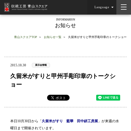
Language
INFORMARION
お知らせ
青山スクエアTOP
お知らせ一覧
久留米がすりと甲州手彫印章のトークショー
2015.10.30
展示会情報
久留米がすりと甲州手彫印章のトークシ
ョー
本日10月30日から「
久留米がすり 藍華 田中絣工房展
」が来週の水
曜日まで開催されています。