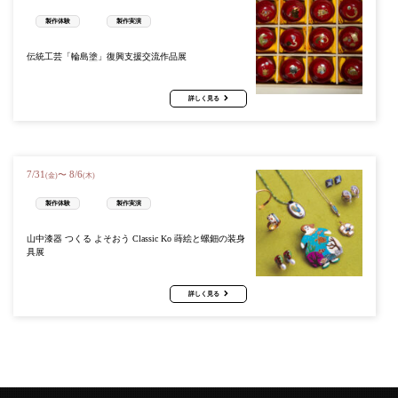
製作体験
製作実演
伝統工芸「輪島塗」復興支援交流作品展
詳しく見る
7
/
31
8
/
6
〜
(金)
(木)
製作体験
製作実演
山中漆器 つくる よそおう Classic Ko 蒔絵と螺鈿の装身
具展
詳しく見る