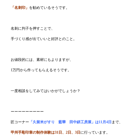
「名刺印」
を勧めているそうです。
名刺に判子を押すことで、
手づくり感が出ていいと好評とのこと。
お値段的には、素材にもよりますが、
1万円から作ってもらえるそうです。
一度相談をしてみてはいかがでしょうか？
ーーーーーーーーー
匠コーナー
「
久留米がすり 藍華 田中絣工房展
」は11月4日
まで、
甲州手彫印章の制作体験
は31日、2日、3日
に行っています。