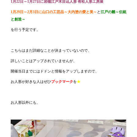
1月22日～1月27日に
岩槻江戸木目込人形 有松人形工房展
1月29日～2月3日に
山口の工芸品～大内塗の愛と美～
と
江戸の雛～伝統
と創造～
を行う予定です。
こちらはまだ詳細なことが決まっていないので、
詳しいことはアップされていませんが、
開催当日までにはドドンと情報をアップしますので、
お人形が好きな人はぜひ
ブックマーク
を
★
お人形以外にも、