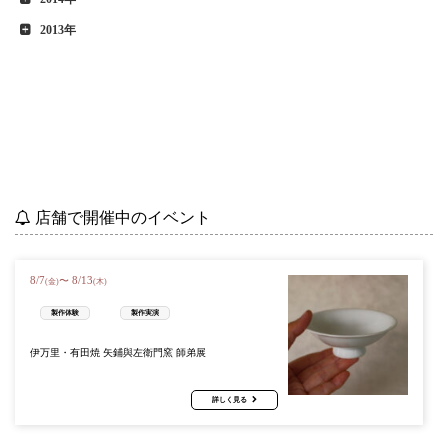
2013年
店舗で開催中のイベント
8
/
7
8
/
13
〜
(金)
(木)
製作体験
製作実演
伊万里・有田焼 矢鋪與左衛門窯 師弟展
詳しく見る