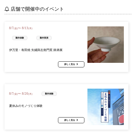
店舗で開催中のイベント
8
/
7
8
/
13
〜
(金)
(木)
製作体験
製作実演
伊万里・有田焼 矢鋪與左衛門窯 師弟展
詳しく見る
8
/
7
8
/
20
〜
製作体験
(金)
(木)
夏休みのモノづくり体験
詳しく見る