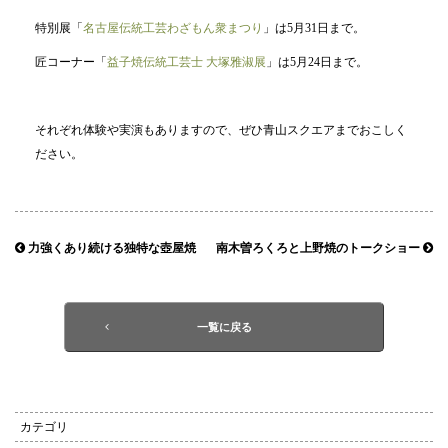
特別展「
名古屋伝統工芸わざもん衆まつり
」は5月31日まで。
匠コーナー「
益子焼伝統工芸士 大塚雅淑展
」は5月24日まで。
それぞれ体験や実演もありますので、ぜひ青山スクエアまでおこしく
ださい。
力強くあり続ける独特な壺屋焼
南木曽ろくろと上野焼のトークショー
一覧に戻る
カテゴリ