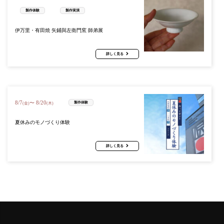
製作体験
製作実演
伊万里・有田焼 矢鋪與左衛門窯 師弟展
詳しく見る
8
/
7
8
/
20
〜
製作体験
(金)
(木)
夏休みのモノづくり体験
詳しく見る