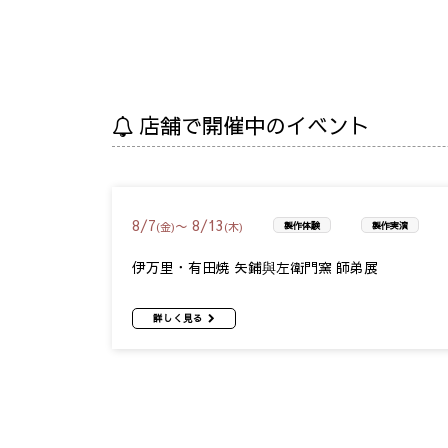
店舗で開催中のイベント
8
/
7
8
/
13
〜
(金)
(木)
製作体験
製作実演
伊万里・有田焼 矢鋪與左衛門窯 師弟展
詳しく見る