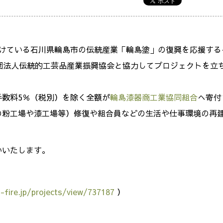
受けている石川県輪島市の伝統産業「輪島塗」の復興を応援する
般財団法人伝統的工芸品産業振興協会と協力してプロジェクトを立
数料5％（税別）を除く全額が
輪島漆器商工業協同組合
へ寄付
の粉工場や漆工場等）修復や組合員などの生活や仕事環境の再
いいたします。
-fire.jp/projects/view/737187
）