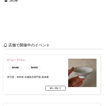
2013年
店舗で開催中のイベント
8
/
7
8
/
13
〜
(金)
(木)
製作体験
製作実演
伊万里・有田焼 矢鋪與左衛門窯 師弟展
詳しく見る