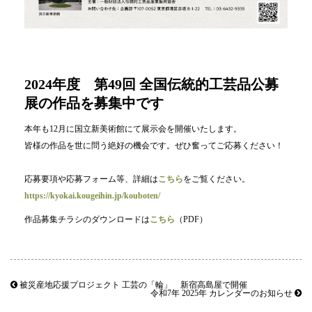
2024年度 第49回 全国伝統的工芸品公募
展の作品を募集中です
本年も12月に国立新美術館にて展示会を開催いたします。
皆様の作品を世に問う絶好の機会です。ぜひ奮ってご応募ください！
応募要項や応募フォーム等、詳細は
こちら
をご覧ください。
https://kyokai.kougeihin.jp/kouboten/
作品募集チラシのダウンロードは
こちら
（PDF）
被災産地応援プロジェクト 工芸の「輪」 新宿高島屋で開催
令和7年 2025年 カレンダーのお知らせ