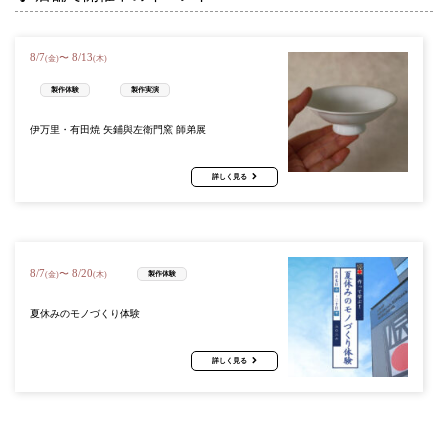
8
/
7
8
/
13
〜
(金)
(木)
製作体験
製作実演
伊万里・有田焼 矢鋪與左衛門窯 師弟展
詳しく見る
8
/
7
8
/
20
〜
製作体験
(金)
(木)
夏休みのモノづくり体験
詳しく見る