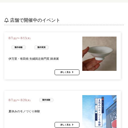
店舗で開催中のイベント
8
/
7
8
/
13
〜
(金)
(木)
製作体験
製作実演
伊万里・有田焼 矢鋪與左衛門窯 師弟展
詳しく見る
8
/
7
8
/
20
〜
製作体験
(金)
(木)
夏休みのモノづくり体験
詳しく見る