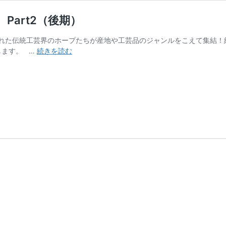
Part2（後期）
れた伝統工芸界のホープたちが産地や工芸品のジャンルをこえて集結！
伝
します。 …
続きを読む
統
を
継
ぎ、
未
来
を
創
る
若
手
匠
衆
2020
Part2（後
期）