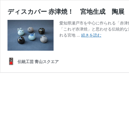
ディスカバー 赤津焼！ 宮地生成 陶展
愛知県瀬戸市を中心に作られる「赤津
「これぞ赤津焼」と思わせる伝統的な
デ
れる宮地 …
続きを読む
ィ
ス
カ
バ
伝統工芸 青山スクエア
ー
赤
津
焼！
宮
地
生
成
陶
展