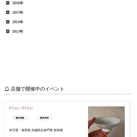
2016年
2015年
2014年
2013年
店舗で開催中のイベント
8
/
7
8
/
13
〜
(金)
(木)
製作体験
製作実演
伊万里・有田焼 矢鋪與左衛門窯 師弟展