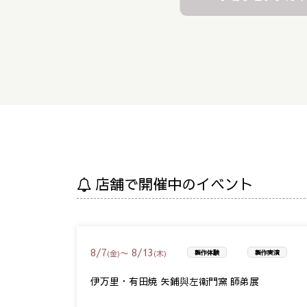
店舗で開催中のイベント
8
/
7
8
/
13
〜
(金)
(木)
製作体験
製作実演
伊万里・有田焼 矢鋪與左衛門窯 師弟展