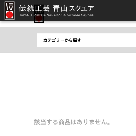
カテゴリーから探す
すべての商品 (0)
織物 (0)
皿 (0)
染色品 (0)
箸／カトラリー／菓子切 (0)
木工品・竹工品 (0)
湯呑／カップ 
金工品 (0)
台所道具 (0)
石工品 (0)
花の器 (0)
貴石細工 (0)
図画／飾り (0)
おりん (0)
文具／和紙 (0)
敷物／テーブル
該当する商品はありません。