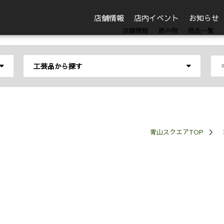
店舗情報
店内イベント
お知らせ
店舗情報
読み物
商品一覧
工芸品から探す
鉢 (0)
その他繊維製品 (0)
お椀 (0)
陶磁器 (0)
(0)
急須／ポット (0)
仏壇・仏具 (0)
グラス／お酒の器 
和紙 (0)
釣り竿 (0)
人形・こけし (0)
茶道具 (0)
その他の工芸品 (
青山スクエアTOP
人形／こけし／置物 (0)
装うもの (0)
センター (0)
家具／照明 (0)
その他 (0)