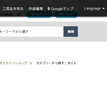
Language
Googleマップ
工芸品を知る
外部催事
会員登録
ログイン
カート
検索
めし碗 (0)
漆器 (0)
(0)
弁当箱 (0)
文具 (0)
0)
香道具 (0)
工芸材料・工芸用具 (0)
オンラインショップ
カテゴリーから探す：おりん
かばん／袋物／袱紗 (0)