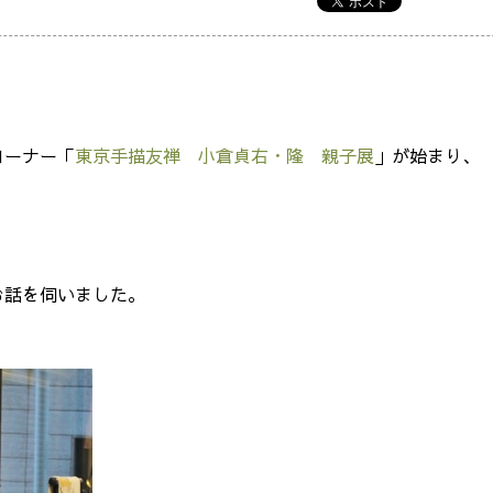
コーナー「
東京手描友禅 小倉貞右・隆 親子展
」が始まり、
お話を伺いました。