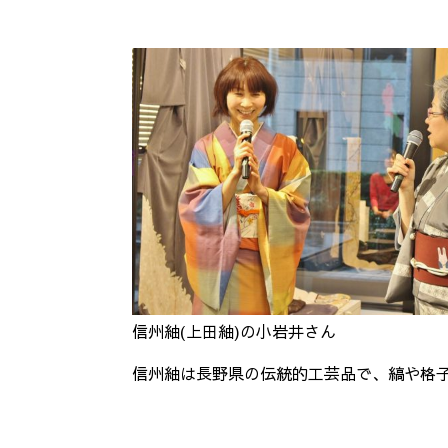
信州紬(上田紬)の小岩井さん
信州紬は長野県の伝統的工芸品で、縞や格