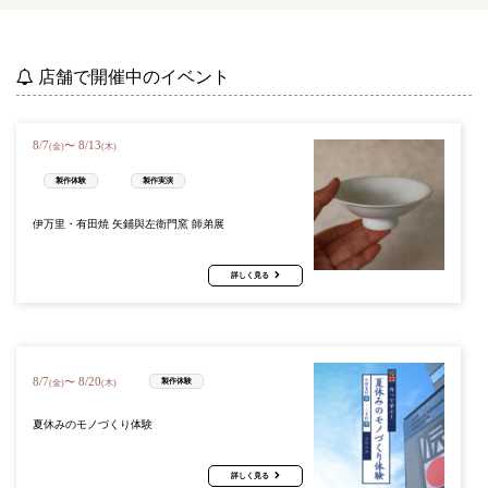
店舗で開催中のイベント
8
/
7
8
/
13
〜
(金)
(木)
製作体験
製作実演
伊万里・有田焼 矢鋪與左衛門窯 師弟展
詳しく見る
8
/
7
8
/
20
〜
製作体験
(金)
(木)
夏休みのモノづくり体験
詳しく見る