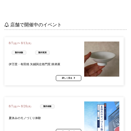
店舗で開催中のイベント
8
/
7
8
/
13
〜
(金)
(木)
製作体験
製作実演
伊万里・有田焼 矢鋪與左衛門窯 師弟展
詳しく見る
8
/
7
8
/
20
〜
製作体験
(金)
(木)
夏休みのモノづくり体験