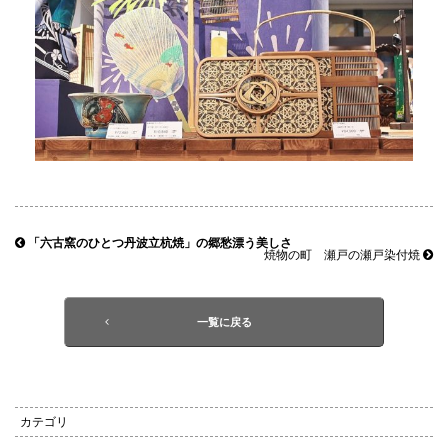
「六古窯のひとつ丹波立杭焼」の郷愁漂う美しさ
焼物の町 瀬戸の瀬戸染付焼
一覧に戻る
カテゴリ