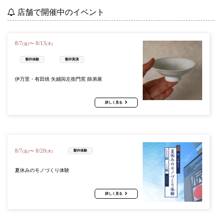
店舗で開催中のイベント
8
/
7
8
/
13
〜
(金)
(木)
製作体験
製作実演
伊万里・有田焼 矢鋪與左衛門窯 師弟展
詳しく見る
8
/
7
8
/
20
〜
製作体験
(金)
(木)
夏休みのモノづくり体験
詳しく見る