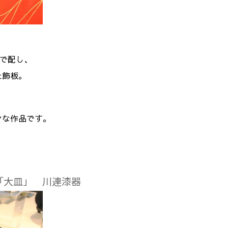
絵で配し、
た飾板。
ンな作品です。
「大皿」 川連漆器