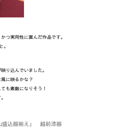
くかつ実用性に富んだ作品です。
と。
が映り込んでいました。
な風に映るかな？
れても素敵になりそう！
す。
山盛込器揃え
」
越前漆器