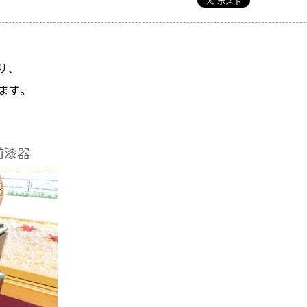
り、
ます。
前漆器