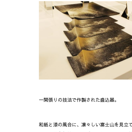
一閑張りの技法で作製された盛込器。
和紙と漆の風合に、凛々しい富士山を見立