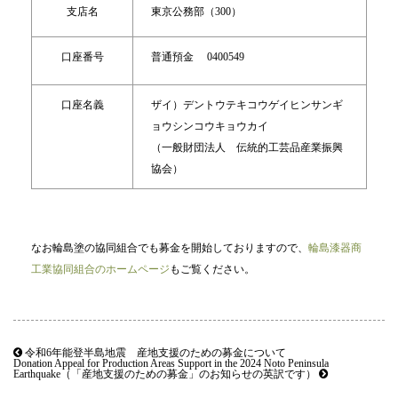
支店名
東京公務部（300）
口座番号
普通預金 0400549
口座名義
ザイ）デントウテキコウゲイヒンサンギ
ョウシンコウキョウカイ
（一般財団法人 伝統的工芸品産業振興
協会）
なお輪島塗の協同組合でも募金を開始しておりますので、
輪島漆器商
工業協同組合のホームページ
もご覧ください。
令和6年能登半島地震 産地支援のための募金について
Donation Appeal for Production Areas Support in the 2024 Noto Peninsula
Earthquake（「産地支援のための募金」のお知らせの英訳です）