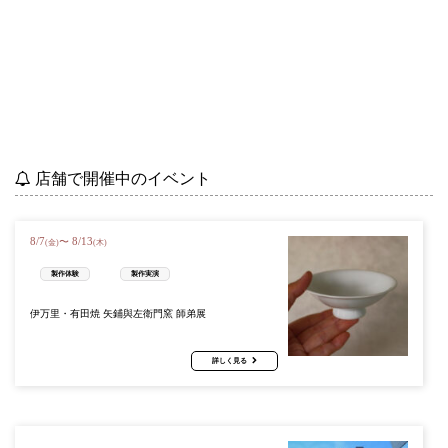
店舗で開催中のイベント
8
/
7
8
/
13
〜
(金)
(木)
製作体験
製作実演
伊万里・有田焼 矢鋪與左衛門窯 師弟展
詳しく見る