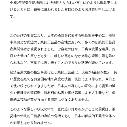
令和6年能登半島地震により犠牲となられた方々に心よりお悔み申し上
げるとともに、被害に遭われました皆様に心よりお見舞い申し上げま
す。
このたびの地震により、日本の漆器を代表する輪島塗を中心に、能登
半島および周辺の伝統的工芸品の産地において、多くの伝統的工芸品
産業関係者が被災されました。ご自宅のほか、工房や貴重な道具、お
店や大量の在庫なども失い、厳しい寒さのなか過酷な避難生活を強い
られるなど、言葉では言い表すことのできない状況が続いています。
経済産業大臣の指定を受けた伝統的工芸品は、現在241品目を数え、長
い歴史を経てなお全国各地で高度な技術、技法により作られ、今日ま
で使い続けられてきましたが、日本人の暮らしの変化による需要の減
少や後継者の確保難、原材料の枯渇や価格高騰による入手難など、伝
統的工芸品産業が直面する課題は少なくありません。
このような厳しい状況の中で、更に追い打ちをかけるこの震災は、被
災地の伝統的工芸品の存続の危機であり、日本の伝統的工芸品全体へ
の影響もはかり知れません。