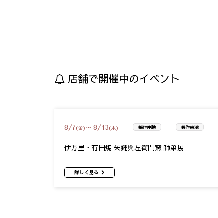
店舗で開催中のイベント
8
/
7
8
/
13
〜
(金)
(木)
製作体験
製作実演
伊万里・有田焼 矢鋪與左衛門窯 師弟展
詳しく見る