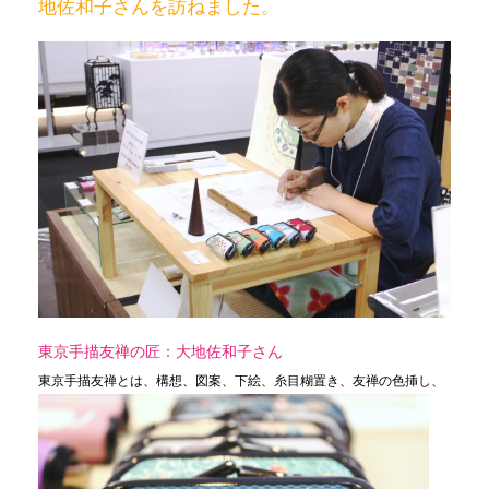
地佐和子さんを訪ねました。
東京手描友禅の匠：大地佐和子さん
東京手描友禅とは、構想、図案
、下絵、糸目糊置き、友禅の色挿し、