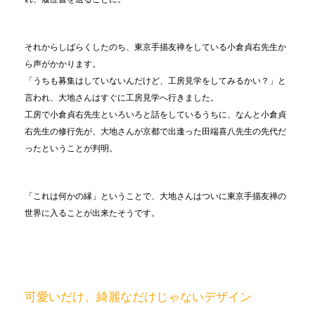
それからしばらくしたのち、東京手描友禅をしている小倉貞右先生か
ら声がかかります。
「うちも募集はしていないんだけど、工房見学をしてみるかい？」と
言われ、大地さんはすぐに工房見学へ行きました。
工房で小倉貞右先生といろいろと話をしているうちに、なんと小倉貞
右先生の修行先が、大地さんが京都で出逢った田端喜八先生の先代だ
ったということが判明。
「これは何かの縁」ということで、大地さんはついに東京手描友禅の
世界に入ることが出来たそうです。
可愛いだけ、綺麗なだけじゃないデザイン