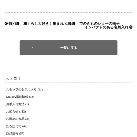
特別展「和くらし大好き！集まれ 女匠展」でのきものショーの様子
インパクトのある名刺入れ
一覧に戻る
カテゴリ
スタッフのお気に入り (11)
MEDIA掲載情報 (13)
お手入れ方法 (1)
お知らせ (112)
お薦めの逸品 (38)
匠を訪ねて (42)
商品情報 (57)