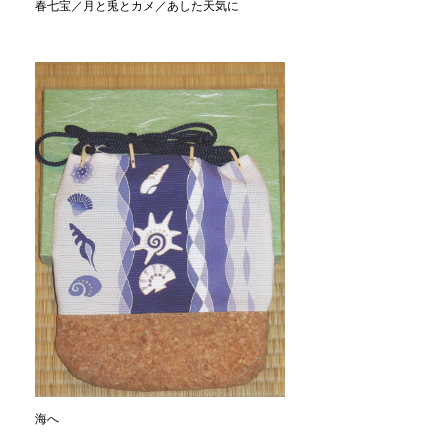
春七宝／月と兎とカメ／あした天気に
海へ