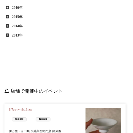
2016年
2015年
2014年
2013年
店舗で開催中のイベント
8
/
7
8
/
13
〜
(金)
(木)
製作体験
製作実演
伊万里・有田焼 矢鋪與左衛門窯 師弟展