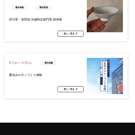
製作体験
製作実演
伊万里・有田焼 矢鋪與左衛門窯 師弟展
詳しく見る
8
/
7
8
/
20
〜
製作体験
(金)
(木)
夏休みのモノづくり体験
詳しく見る