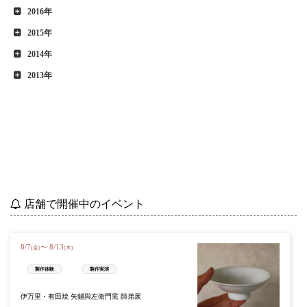
2016年
2015年
2014年
2013年
店舗で開催中のイベント
8
/
7
8
/
13
〜
(金)
(木)
製作体験
製作実演
伊万里・有田焼 矢鋪與左衛門窯 師弟展