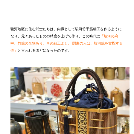
駿河地区に住む武士たちは、内職として駿河竹千筋細工を作るように
なり、元々あったものの精度を上げて作り、この時代に
「駿河の府
中、竹籠の名物あり。その細工よし。 関東の人は、駿河籠を賞翫する
也」
と言われるほどになったのです。