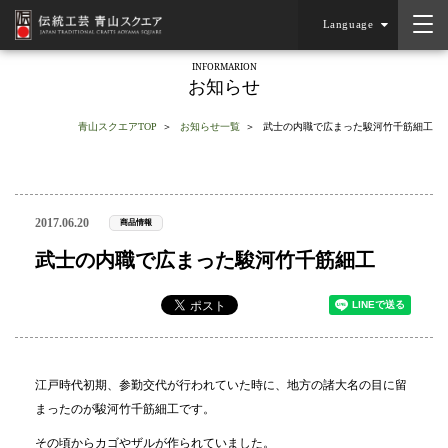
Language
INFORMARION
お知らせ
青山スクエアTOP
お知らせ一覧
武士の内職で広まった駿河竹千筋細工
2017.06.20
商品情報
武士の内職で広まった駿河竹千筋細工
江戸時代初期、参勤交代が行われていた時に、地方の諸大名の目に留
まったのが駿河竹千筋細工です。
その頃からカゴやザルが作られていました。