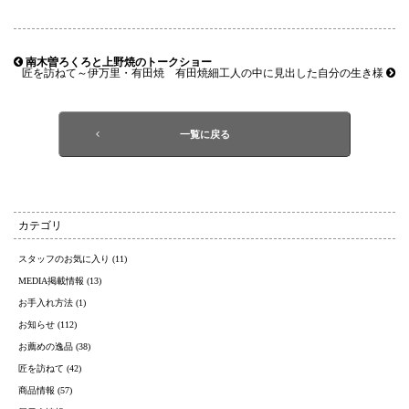
南木曽ろくろと上野焼のトークショー
匠を訪ねて～伊万里・有田焼 有田焼細工人の中に見出した自分の生き様
一覧に戻る
カテゴリ
スタッフのお気に入り (11)
MEDIA掲載情報 (13)
お手入れ方法 (1)
お知らせ (112)
お薦めの逸品 (38)
匠を訪ねて (42)
商品情報 (57)