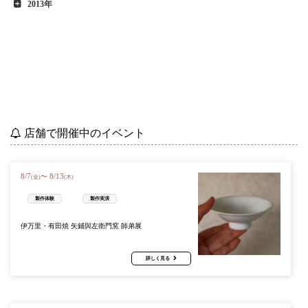
2013年
店舗で開催中のイベント
8
/
7
8
/
13
〜
(金)
(木)
製作体験
製作実演
伊万里・有田焼 矢鋪與左衛門窯 師弟展
詳しく見る