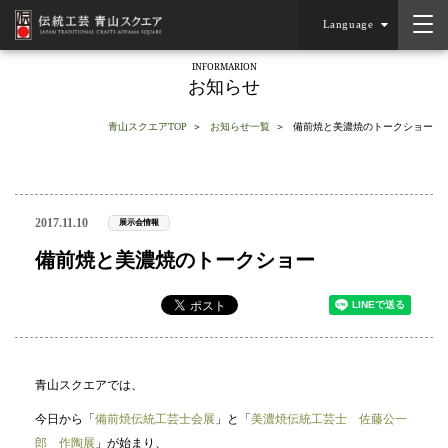
Language
INFORMARION
お知らせ
青山スクエアTOP
お知らせ一覧
備前焼と美濃焼のトークショー
2017.11.10
展示会情報
備前焼と美濃焼のトークショー
青山スクエアでは、
今日から「
備前焼伝統工芸士会展
」と「
美濃焼伝統工芸士 佐藤公一
郎 作陶展
」が始まり、