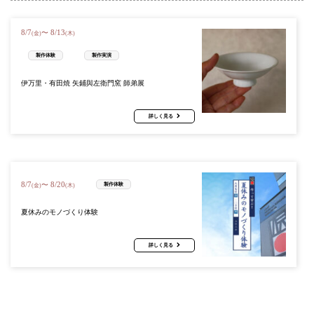
8
/
7
8
/
13
〜
(金)
(木)
製作体験
製作実演
伊万里・有田焼 矢鋪與左衛門窯 師弟展
詳しく見る
8
/
7
8
/
20
〜
製作体験
(金)
(木)
夏休みのモノづくり体験
詳しく見る