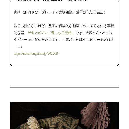
青錆（あおさび）プレート／大塚雅淑（益子焼伝統工芸士）
益子っぽくないけど、益子の伝統的な釉薬で作ってるという革新
的な器。
Webマガジン『青いち工芸帳』
では、大塚さんへのイン
タビューをご覧いただけます。「青錆」の誕生エピソードとは？
↓↓↓
https://note.kougeihin.jp/202209