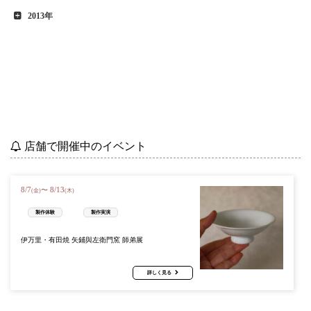
2013年
店舗で開催中のイベント
8
/
7
8
/
13
〜
(金)
(木)
製作体験
製作実演
伊万里・有田焼 矢鋪與左衛門窯 師弟展
詳しく見る