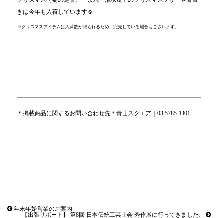
クリスマス時期の定番、「京焼・清水焼」のクリスマスツリーや箸置
きは今年も入荷しています☺
※クリスマスアイテムは入荷数が限られるため、完売している場合もございます。
＊掲載商品に関するお問い合わせ先＊青山スクエア｜03-5785-1301
年末年始営業のご案内
【出張リポート】 第8回 日本伝統工芸士会 秀作展に行ってきました。