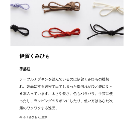
伊賀くみひも
手芸紐
テーブルナプキンを結んでいるのは伊賀くみひもの端切
れ。製品にする過程で出てしまった端切れがひと袋に５～
６本入っています。太さや長さ、色もバラバラ。手芸に使
ったり、ラッピングのリボンにしたり、使い方はあなた次
第のワクワクする逸品。
#いがくみひも #三重県