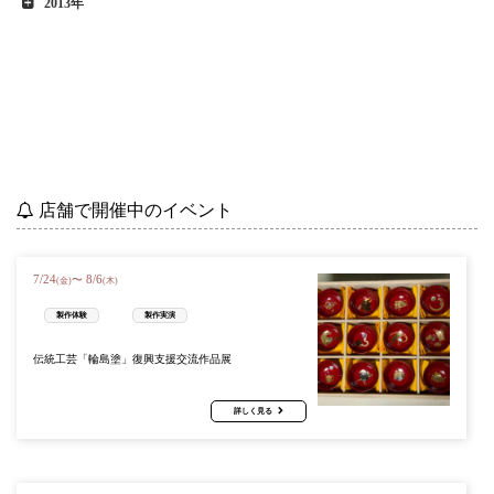
2013年
店舗で開催中のイベント
7
/
24
8
/
6
〜
(金)
(木)
製作体験
製作実演
伝統工芸「輪島塗」復興支援交流作品展
詳しく見る