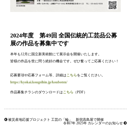
2024年度 第49回 全国伝統的工芸品公募
展の作品を募集中です
本年も12月に国立新美術館にて展示会を開催いたします。
皆様の作品を世に問う絶好の機会です。ぜひ奮ってご応募ください！
応募要項や応募フォーム等、詳細は
こちら
をご覧ください。
https://kyokai.kougeihin.jp/kouboten/
作品募集チラシのダウンロードは
こちら
（PDF）
被災産地応援プロジェクト 工芸の「輪」 新宿高島屋で開催
令和7年 2025年 カレンダーのお知らせ