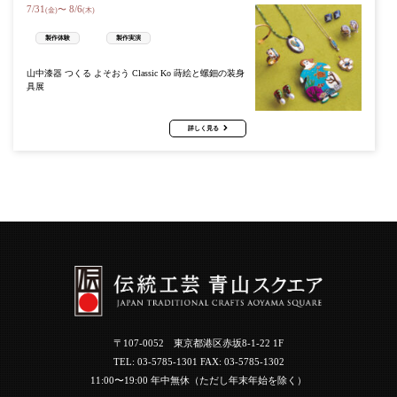
7
/
31
8
/
6
〜
(金)
(木)
製作体験
製作実演
山中漆器 つくる よそおう Classic Ko 蒔絵と螺鈿の装身
具展
詳しく見る
〒107-0052 東京都港区赤坂8-1-22 1F
TEL:
03-5785-1301
FAX: 03-5785-1302
11:00〜19:00 年中無休（ただし年末年始を除く）