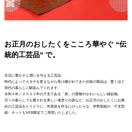
お正月のおしたくをこころ華やぐ “伝
統的工芸品” で。
生活に豊かさと潤いを与える工芸品。
時代によってカタチを変えながら受け継がれてきた伝統の製品は、驚くほど
現代の暮らしに馴染んでくれます。
令和４年／２０２２年の干支である「寅」の置物やかわいらしい縁起物。
日々の暮らしでも愛される美しい漆塗りの器など、お正月のおしたくにお薦
めの工芸品をとりどりに。年賀状を作るにぴったりな、伊勢形紙の〈干支型
紙〉キットもWEB限定でご用意いたしました。