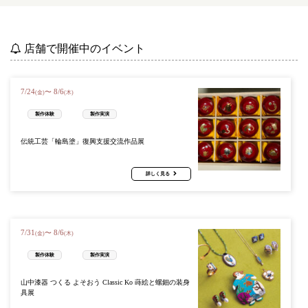
店舗で開催中のイベント
7
/
24
8
/
6
〜
(金)
(木)
製作体験
製作実演
伝統工芸「輪島塗」復興支援交流作品展
詳しく見る
7
/
31
8
/
6
〜
(金)
(木)
製作体験
製作実演
山中漆器 つくる よそおう Classic Ko 蒔絵と螺鈿の装身
具展