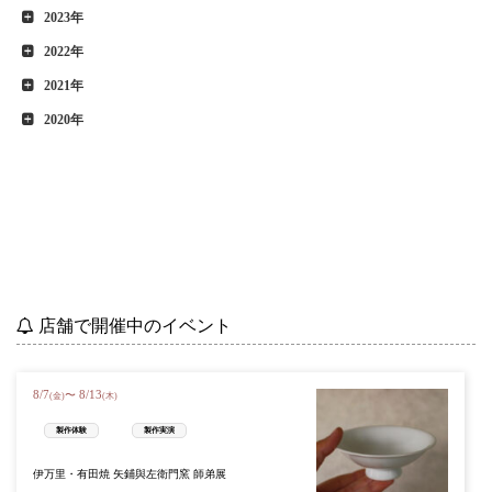
2023年
2022年
2021年
2020年
店舗で開催中のイベント
8
/
7
8
/
13
〜
(金)
(木)
製作体験
製作実演
伊万里・有田焼 矢鋪與左衛門窯 師弟展