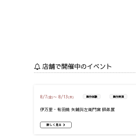
店舗で開催中のイベント
8
/
7
8
/
13
〜
(金)
(木)
製作体験
製作実演
伊万里・有田焼 矢鋪與左衛門窯 師弟展
詳しく見る