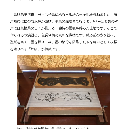
鳥取県境港市、弓ヶ浜半島にある弓浜絣の生産地を尋ねました。海
岸線には松の防風林が並び、半島の先端まで行くと、600mほど先の対
岸には島根県の山々が見える、独特の景観を持った土地です。そこで
作られる弓浜絣は、色調や柄の素朴な織物です。織る前の糸を並べ、
型紙を当てて墨を摺りこみ、墨の部分を防染した糸を緯糸として模様
を織り出す「絵絣」が特徴です。
並べて張らせた緯糸に形で墨のしるしをつける