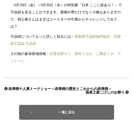
9月18日（金）～9月30日（水）の特別展「日本 ここに技あり！」で
弓浜絣を見ることができます。着物や帯だけでなく小物もありますの
で、初心者さんはまずはコースターや巾着からチャレンジしてみて
は？
弓浜絣についてもっと詳しく知るには：
鳥取県弓浜絣協同組合
伝統
的工芸品 弓浜絣
その他の参加産地情報：
出雲石燈ろう
房州うちわ
二風谷イタ、ア
ットゥシ
赤津焼十人展トークショー～赤津焼の歴史とこれからの赤津焼～
温泉土産こけしのお祭り
一覧に戻る