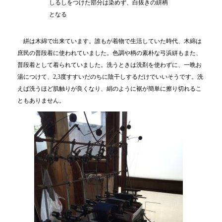
しるしをつけた部分は染めず、白抜きの絣柄
となる
絣は木綿で出来ています。誰もが着物で生活していた時代、木綿は
庶民の普段着に使われていました。色調や柄の素朴な弓浜絣もまた、
普段着として着られていました。洗うときは洗剤を使わずに、一晩お
湯につけて、2,3度すすいだのちに陰干しするだけでいいそうです。洗
えば洗うほど肌触りが良くなり、絹のように裾が簡単に擦り切れるこ
ともありません。