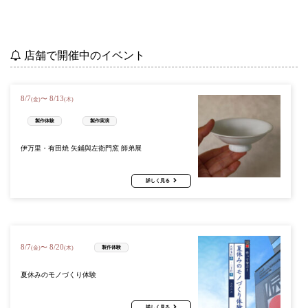
店舗で開催中のイベント
8
/
7
8
/
13
〜
(金)
(木)
製作体験
製作実演
伊万里・有田焼 矢鋪與左衛門窯 師弟展
詳しく見る
8
/
7
8
/
20
〜
製作体験
(金)
(木)
夏休みのモノづくり体験
詳しく見る