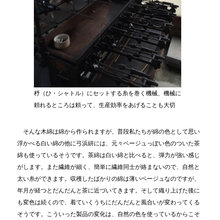
杼（ひ・シャトル）にセットする糸を巻く機械、機械に
頼れるところは頼って、生産効率をあげることも大切
そんな木綿は綿から作られますが、普段私たちが綿の色として思い
浮かべる白い綿の他に弓浜絣には、元々ベージュっぽい色のついた茶
綿も使っているそうです。茶綿は白い綿と比べると、弾力が強い感じ
がします。また繊維が細く、簡単に繊維同士が絡まないので、自然と
太い糸ができます。収穫したばかりの綿は薄いベージュなのですが、
年月が経つとだんだんと茶に近づいてきます。そして織り上げた後に
も変色は続くので、着ていくうちにだんだんと風合いが変わってくる
そうです。こういった製品の変化は、自然の色を使っているからこそ