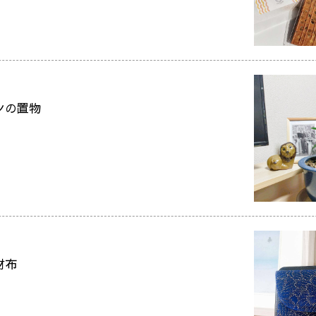
ンの置物
財布