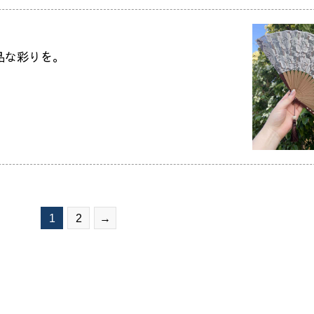
品な彩りを。
1
2
→