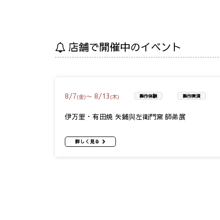
店舗で開催中のイベント
8
/
7
8
/
13
〜
(金)
(木)
製作体験
製作実演
伊万里・有田焼 矢鋪與左衛門窯 師弟展
詳しく見る