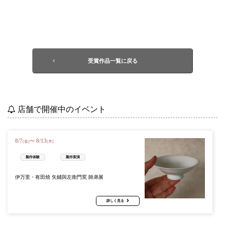
受賞作品一覧に戻る
店舗で開催中のイベント
8
/
7
8
/
13
〜
(金)
(木)
製作体験
製作実演
伊万里・有田焼 矢鋪與左衛門窯 師弟展
詳しく見る