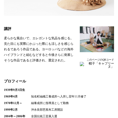
講評
柔らかな風合いで、エレガントな気品を感じる。
見た目にも実際にかぶった際にも涼しさを感じら
れるであろう作品である。ヨーロッパなどの海外
ハイブランドと組むなどすると今後さらに発展し
このページのQRコード
そうな作品であると評価され、選定された。
プロフィール
1939年9月3日生
1969年4月
知名町紬織工養成所へ入所し翌年11月修了
1970年12月～
紬養成所に指導員として勤務
1999年2月
沖永良部芭蕉布工房開設
2004年～2006年
全国伝統工芸展入選