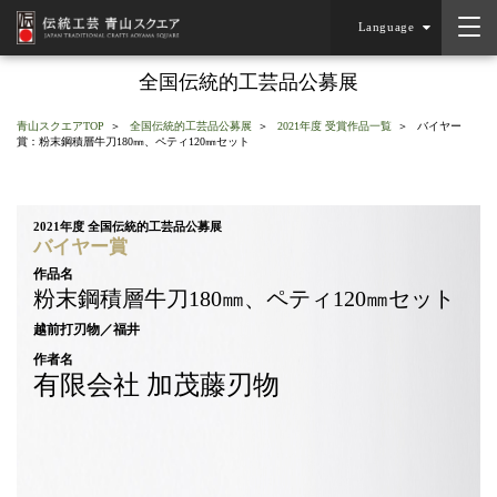
Language
全国伝統的工芸品公募展
青山スクエアTOP
全国伝統的工芸品公募展
2021年度 受賞作品一覧
バイヤー
賞：粉末鋼積層牛刀180㎜、ペティ120㎜セット
2021年度 全国伝統的工芸品公募展
バイヤー賞
作品名
粉末鋼積層牛刀180㎜、ペティ120㎜セット
越前打刃物／福井
作者名
有限会社 加茂藤刃物