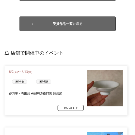
受賞作品一覧に戻る
店舗で開催中のイベント
8
/
7
8
/
13
〜
(金)
(木)
製作体験
製作実演
伊万里・有田焼 矢鋪與左衛門窯 師弟展
詳しく見る