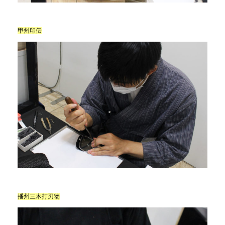
甲州印伝
播州三木打刃物