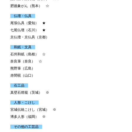
肥後象がん（熊本） ☆
仏壇・仏具
尾張仏具（愛知） ★
七尾仏壇（石川） ★
京仏壇・京仏具（京都）
和紙・文具
石州和紙（島根） ☆
奈良筆（奈良） ☆
熊野筆（広島）
赤間硯（山口）
石工品
真壁石燈籠（茨城） ※
人形・こけし
宮城伝統こけし（宮城） ※
博多人形（福岡） ※
その他の工芸品