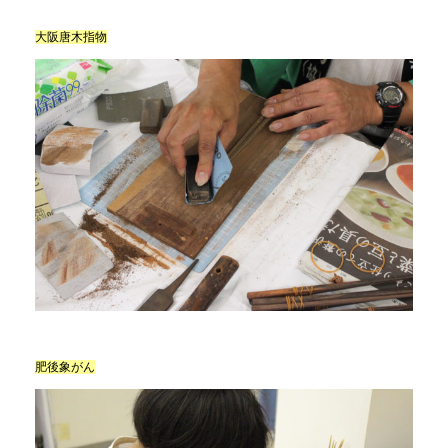
大阪唐木指物
肥後象がん