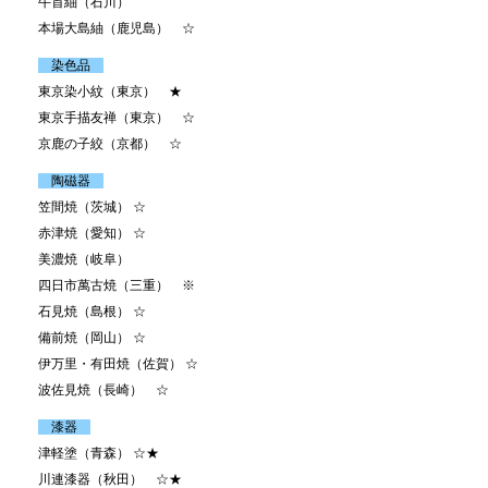
牛首紬（石川）
本場大島紬（鹿児島） ☆
染色品
東京染小紋（東京） ★
東京手描友禅（東京） ☆
京鹿の子絞（京都） ☆
陶磁器
笠間焼（茨城） ☆
赤津焼（愛知） ☆
美濃焼（岐阜）
四日市萬古焼（三重） ※
石見焼（島根） ☆
備前焼（岡山） ☆
伊万里・有田焼（佐賀） ☆
波佐見焼（長崎） ☆
漆器
津軽塗（青森） ☆★
川連漆器（秋田） ☆★