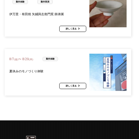
製作体験
製作実演
伊万里・有田焼 矢鋪與左衛門窯 師弟展
詳しく見る
8
/
7
8
/
20
〜
製作体験
(金)
(木)
夏休みのモノづくり体験
詳しく見る