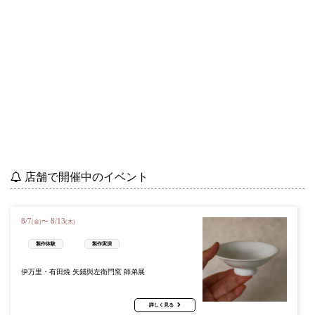
店舗で開催中のイベント
8
/
7
8
/
13
〜
(金)
(木)
製作体験
製作実演
伊万里・有田焼 矢鋪與左衛門窯 師弟展
詳しく見る