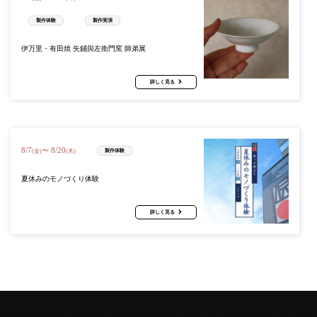
製作体験
製作実演
伊万里・有田焼 矢鋪與左衛門窯 師弟展
詳しく見る
8
/
7
8
/
20
〜
製作体験
(金)
(木)
夏休みのモノづくり体験
詳しく見る