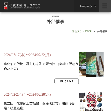
Language
EVENT
外部催事
青山スクエアTOP
外部催事
2024/07/17(水)〜2024/07/22(月)
進化する伝統 暮らしを彩る匠の技 （会場：阪急う
めだ本店）
詳しく見る
2024/02/23(金)〜2024/02/28(水)
第二回 伝統的工芸品祭「銀座名匠市」開催（会
場：松屋銀座）