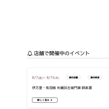
店舗で開催中のイベント
8
/
7
8
/
13
〜
(金)
(木)
製作体験
製作実演
伊万里・有田焼 矢鋪與左衛門窯 師弟展
詳しく見る