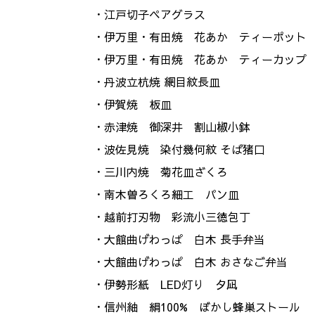
・江戸切子ペアグラス
・伊万里・有田焼 花あか ティーポット
・伊万里・有田焼 花あか ティーカップ
・丹波立杭焼 網目紋長皿
・伊賀焼 板皿
・赤津焼 御深井 割山椒小鉢
・波佐見焼 染付幾何紋 そば猪口
・三川内焼 菊花皿ざくろ
・南木曽ろくろ細工 パン皿
・越前打刃物 彩流小三徳包丁
・大館曲げわっぱ 白木 長手弁当
・大館曲げわっぱ 白木 おさなご弁当
・伊勢形紙 LED灯り 夕凪
・信州紬 絹100% ぼかし蜂巣ストール