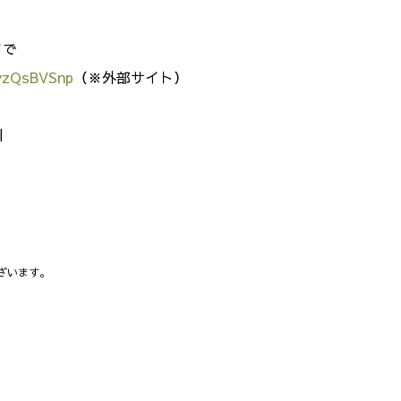
まで
ivzQsBVSnp
（※外部サイト）
川
ざいます。