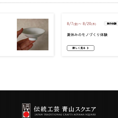
8
/
7
8
/
20
〜
(金)
(木)
製作体験
夏休みのモノづくり体験
詳しく見る