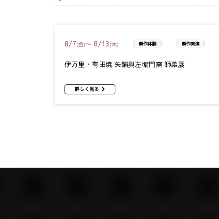
8
/
7
8
/
13
〜
(金)
(木)
製作体験
製作実演
伊万里・有田焼 矢鋪與左衛門窯 師弟展
詳しく見る