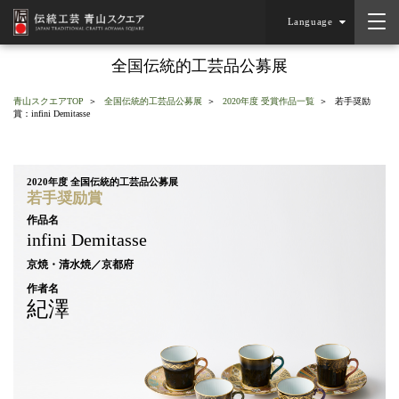
Language
全国伝統的工芸品公募展
青山スクエアTOP
全国伝統的工芸品公募展
2020年度 受賞作品一覧
若手奨励
賞：infini Demitasse
2020年度 全国伝統的工芸品公募展
若手奨励賞
作品名
infini Demitasse
京焼・清水焼／京都府
作者名
紀澤