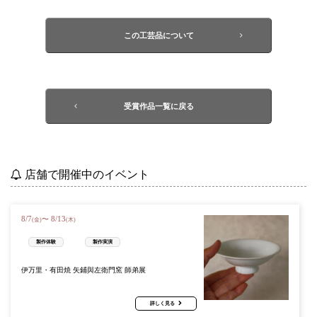
この工芸品について
受賞作品一覧に戻る
店舗で開催中のイベント
8
/
7
8
/
13
〜
(金)
(木)
製作体験
製作実演
伊万里・有田焼 矢鋪與左衛門窯 師弟展
詳しく見る