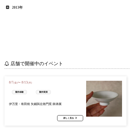
2013年
店舗で開催中のイベント
8
/
7
8
/
13
〜
(金)
(木)
製作体験
製作実演
伊万里・有田焼 矢鋪與左衛門窯 師弟展
詳しく見る