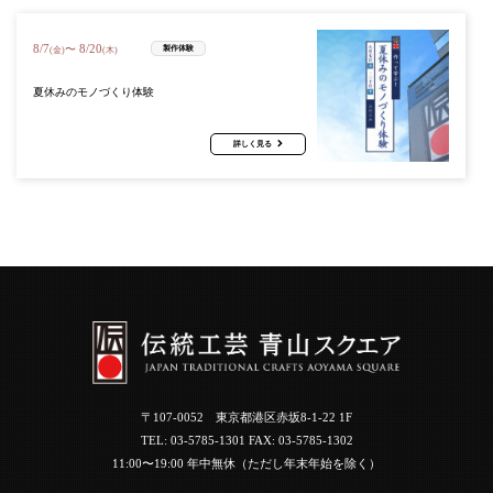
8
/
7
8
/
20
〜
製作体験
(金)
(木)
夏休みのモノづくり体験
詳しく見る
〒107-0052 東京都港区赤坂8-1-22 1F
TEL:
03-5785-1301
FAX: 03-5785-1302
11:00〜19:00 年中無休（ただし年末年始を除く）