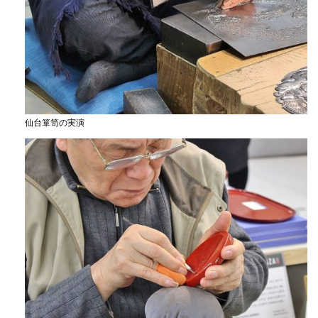
仙台箪笥の実演