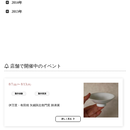
2014年
2013年
店舗で開催中のイベント
8
/
7
8
/
13
〜
(金)
(木)
製作体験
製作実演
伊万里・有田焼 矢鋪與左衛門窯 師弟展
詳しく見る