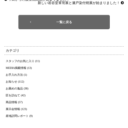
新しい岩谷堂箪笥展と瀬戸染付焼展が始まりました！
一覧に戻る
カテゴリ
スタッフのお気に入り (11)
MEDIA掲載情報 (13)
お手入れ方法 (1)
お知らせ (112)
お薦めの逸品 (38)
匠を訪ねて (42)
商品情報 (57)
展示会情報 (123)
産地訪問レポート (9)