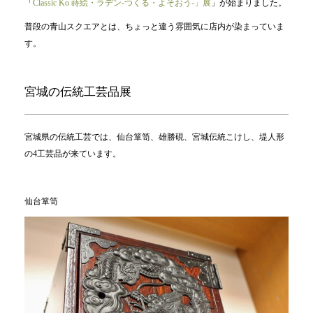
「
Classic Ko 蒔絵・ラデン-つくる・よそおう-」展
」が始まりました。
普段の青山スクエアとは、ちょっと違う雰囲気に店内が染まっていま
す。
宮城の伝統工芸品展
宮城県の伝統工芸では、仙台箪笥、雄勝硯、宮城伝統こけし、堤人形
の4工芸品が来ています。
仙台箪笥