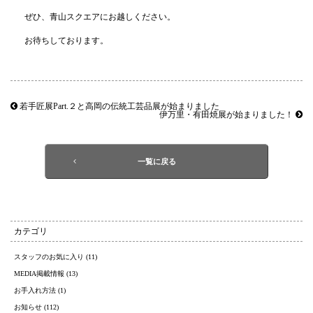
ぜひ、青山スクエアにお越しください。
お待ちしております。
若手匠展Part.２と高岡の伝統工芸品展が始まりました
伊万里・有田焼展が始まりました！
一覧に戻る
カテゴリ
スタッフのお気に入り (11)
MEDIA掲載情報 (13)
お手入れ方法 (1)
お知らせ (112)