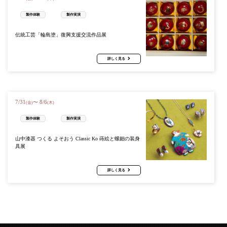
製作体験
製作実演
伝統工芸「輪島塗」復興支援交流作品展
詳しく見る
7
/
31
8
/
6
〜
(金)
(木)
製作体験
製作実演
山中漆器 つくる よそおう Classic Ko 蒔絵と螺鈿の装身
具展
詳しく見る