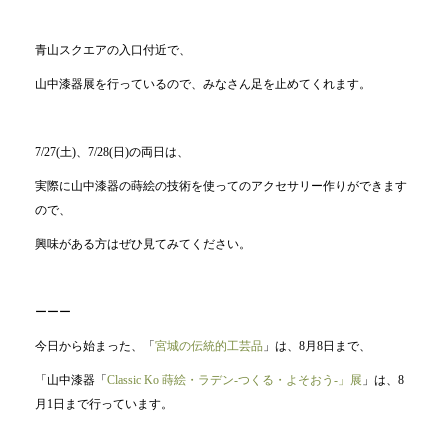
青山スクエアの入口付近で、
山中漆器展を行っているので、みなさん足を止めてくれます。
7/27(土)、7/28(日)の両日は、
実際に山中漆器の蒔絵の技術を使ってのアクセサリー作りができます
ので、
興味がある方はぜひ見てみてください。
ーーー
今日から始まった、「
宮城の伝統的工芸品
」は、8月8日まで、
「山中漆器「
Classic Ko 蒔絵・ラデン-つくる・よそおう-」展
」は、8
月1日まで行っています。