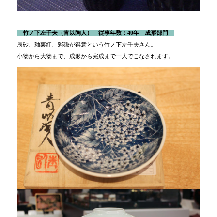
竹ノ下左千夫
（青以陶人） 従事年数：40年 成形部門
辰砂、釉裏紅、彩磁が得意という竹ノ下左千夫さん。
小物から大物まで、成形から完成まで一人でこなされます。