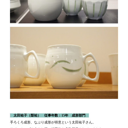
太田祐子
（梨
祐
） 従事年数：15年 成形部門
手ろくろ成形、なぶり成形が得意という太田祐子さん。