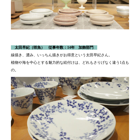
太田早紀
（咲魚） 従事年数：14年 加飾部門
線描き、濃み、いっちん描きがお得意という太田早紀さん。
植物や海を中心とする魅力的な絵付けは、どれもさりげなく違う1点も
の。