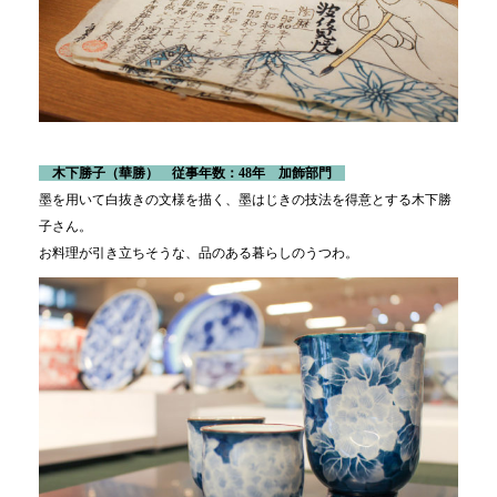
木下勝子（華勝） 従事年数：48年 加飾部門
墨を用いて白抜きの文様を描く、墨はじきの技法を得意とする木下勝
子さん。
お料理が引き立ちそうな、品のある暮らしのうつわ。