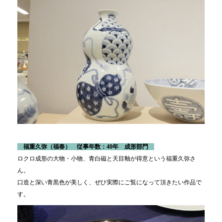
福重久弥（福春） 従事年数：40年 成形部門
ロクロ成形の大物・小物、青白磁と天目釉が得意という福重久弥さ
ん。
口造と深い青黒色が美しく、ぜひ実際にご覧になって頂きたい作品で
す。