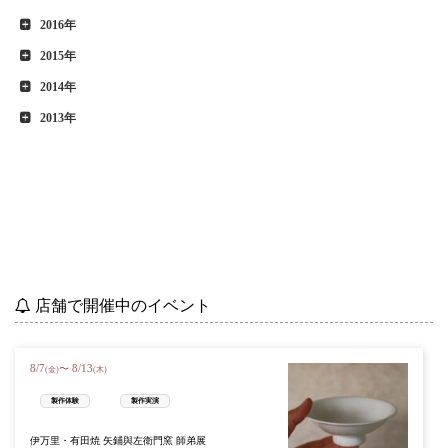
2016年
2015年
2014年
2013年
店舗で開催中のイベント
8
/
7
8
/
13
〜
(金)
(木)
製作体験
製作実演
伊万里・有田焼 矢鋪與左衛門窯 師弟展