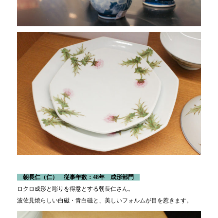
朝長仁（仁） 従事年数：48年 成形部門
ロクロ成形と彫りを得意とする朝長仁さん。
波佐見焼らしい白磁・青白磁と、美しいフォルムが目を惹きます。