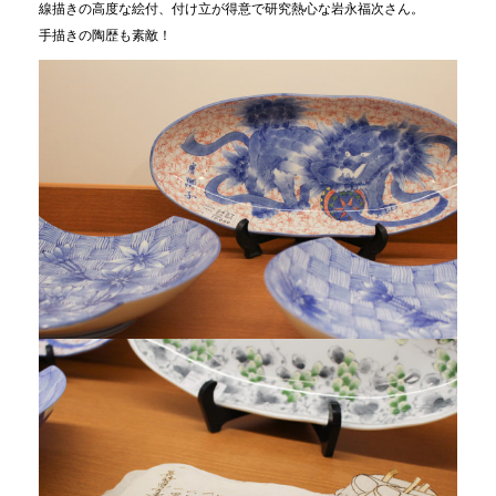
線描きの高度な絵付、付け立が得意で研究熱心な岩永福次さん。
手描きの陶歴も素敵！