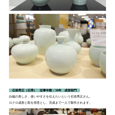
石添秀正（石秀） 従事年数：50年 成形部門
白磁の美しさ、使いやすさを伝えたいという石添秀正さん。
ロクロ成形と彫を得意とし、完成まで一人で製作されます。