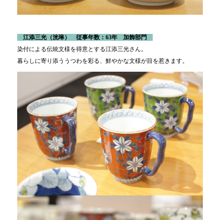
江添三光（洸琳
） 従事年数：63年 加飾部門
染付による伝統文様を得意とする江添三光さん。
暮らしに寄り添ううつわを彩る、鮮やかな文様が目を惹きます。