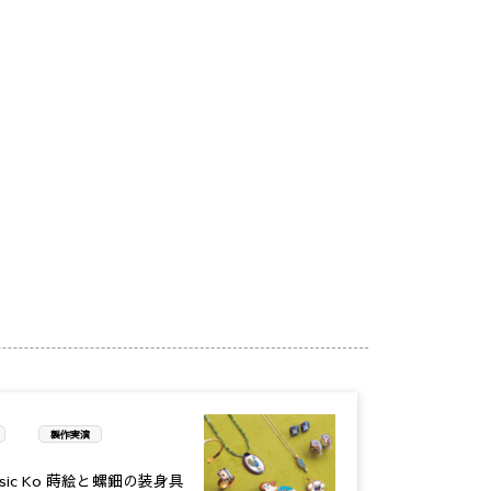
製作実演
sic Ko 蒔絵と螺鈿の装身具