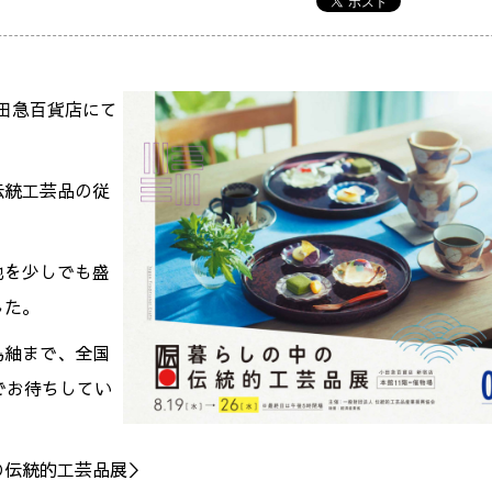
の小田急百貨店にて
伝統工芸品の従
地を少しでも盛
した。
島紬まで、全国
でお待ちしてい
の伝統的工芸品展＞