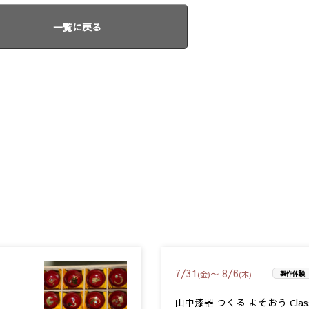
一覧に戻る
7
/
31
8
/
6
〜
(金)
(木)
製作体験
山中漆器 つくる よそおう Clas