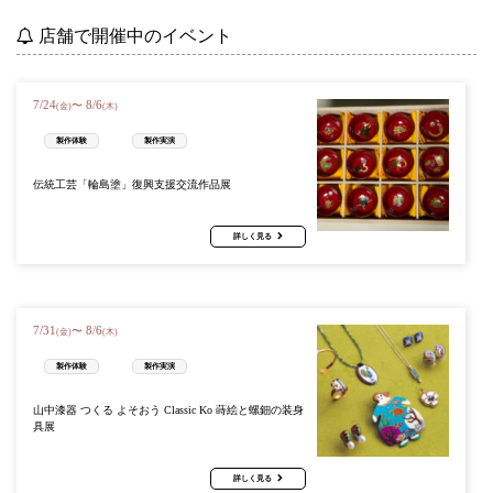
店舗で開催中のイベント
7
/
24
8
/
6
〜
(金)
(木)
製作体験
製作実演
伝統工芸「輪島塗」復興支援交流作品展
詳しく見る
7
/
31
8
/
6
〜
(金)
(木)
製作体験
製作実演
山中漆器 つくる よそおう Classic Ko 蒔絵と螺鈿の装身
具展
詳しく見る