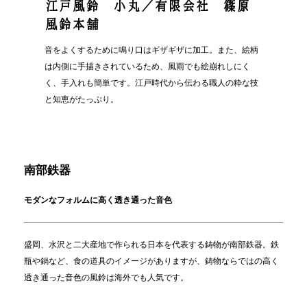
江戸風鈴 小丸／有限会社 篠原
風鈴本舗
音をよくするために鳴り口はギザギザに加工。また、絵柄
は内側に手描きされているため、風雨でも絵崩れしにく
く、手入れも簡単です。江戸時代から伝わる職人の粋な技
と知恵がたっぷり。
南部鉄器
モダンなフォルムに高く透き通った音色
盛岡、水沢と二大産地で作られる日本を代表する鋳物が南部鉄器。鉄
瓶や鍋など、食の道具のイメージがありますが、鋳物ならではの高く
透き通った音色の風鈴は海外でも人気です。