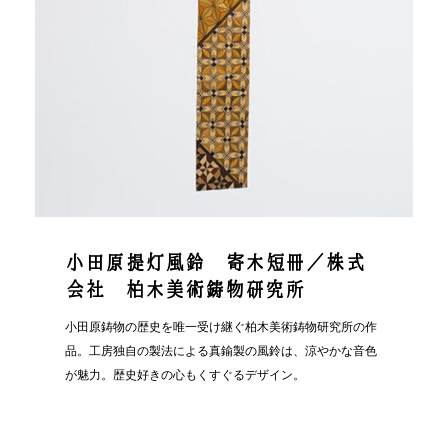
小田原提灯風鈴 寄木短冊／株式
会社 柏木美術鋳物研究所
）
小田原鋳物の歴史を唯一受け継ぐ柏木美術鋳物研究所の作
品。工房独自の製法による真鍮製の風鈴は、涼やかな音色
が魅力。歴史好きの心もくすぐるデザイン。