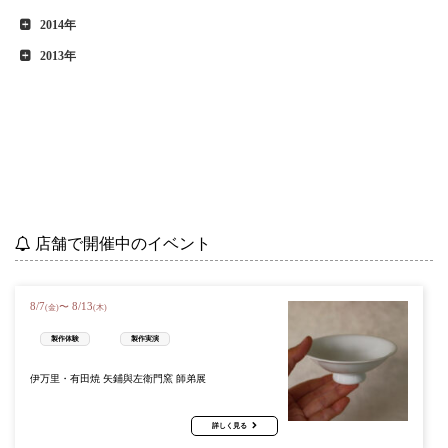
2014年
2013年
店舗で開催中のイベント
8
/
7
8
/
13
〜
(金)
(木)
製作体験
製作実演
伊万里・有田焼 矢鋪與左衛門窯 師弟展
詳しく見る