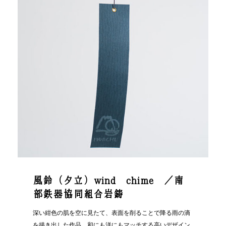
風鈴（夕立）wind chime ／南
部鉄器協同組合岩鋳
深い紺色の肌を空に見たて、表面を削ることで降る雨の滴
を描き出した作品。和にも洋にもマッチする高いデザイン