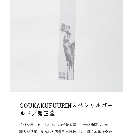
GOUKAKUFUURINスペシャルゴー
ルド／秀正堂
祈りを届ける「おりん」の伝統を基に、合格祈願もこめて
職人が発案、制作した五角形の風鈴です。輝く本体は全金