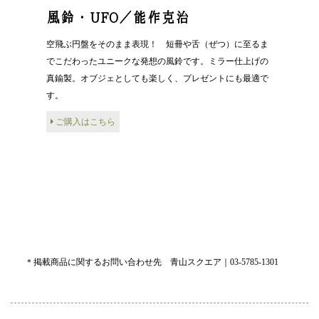
風鈴・UFO／能作克治
空飛ぶ円盤をそのまま表現！ 短冊や舌（ぜつ）に至るま
でこだわったユニークな発想の風鈴です。ミラー仕上げの
真鍮製。オブジェとしても楽しく、プレゼントにも最適で
す。
ご購入はこちら
＊掲載商品に関するお問い合わせ先 青山スクエア｜03-5785-1301