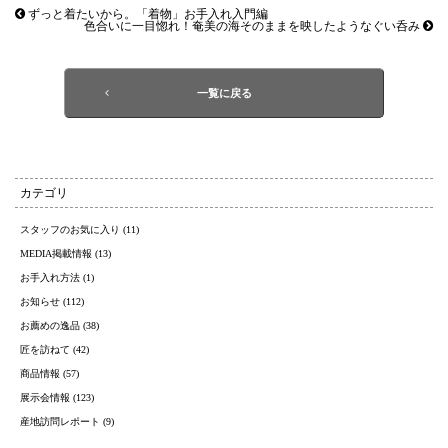
ずっと着たいから。「着物」お手入れ入門編
色合いに一目惚れ！奄美の海そのままを映したようなぐい呑み
一覧に戻る
カテゴリ
スタッフのお気に入り (11)
MEDIA掲載情報 (13)
お手入れ方法 (1)
お知らせ (112)
お薦めの逸品 (38)
匠を訪ねて (42)
商品情報 (57)
展示会情報 (123)
産地訪問レポート (9)