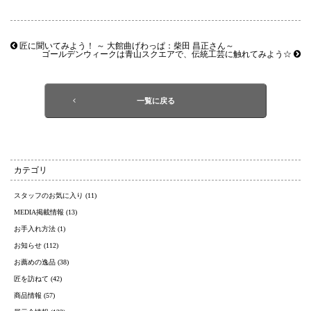
匠に聞いてみよう！ ～ 大館曲げわっぱ：柴田 昌正さん～
ゴールデンウィークは青山スクエアで、伝統工芸に触れてみよう☆
一覧に戻る
カテゴリ
スタッフのお気に入り (11)
MEDIA掲載情報 (13)
お手入れ方法 (1)
お知らせ (112)
お薦めの逸品 (38)
匠を訪ねて (42)
商品情報 (57)