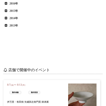
2016年
2015年
2014年
2013年
店舗で開催中のイベント
8
/
7
8
/
13
〜
(金)
(木)
製作体験
製作実演
伊万里・有田焼 矢鋪與左衛門窯 師弟展