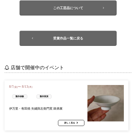
この工芸品について
受賞作品一覧に戻る
店舗で開催中のイベント
8
/
7
8
/
13
〜
(金)
(木)
製作体験
製作実演
伊万里・有田焼 矢鋪與左衛門窯 師弟展
詳しく見る