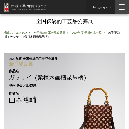
Language
全国伝統的工芸品公募展
青山スクエアTOP
全国伝統的工芸品公募展
2020年度 受賞作品一覧
若手奨励
賞：ガッサイ（紫檀木画槽琵琶柄）
2020年度 全国伝統的工芸品公募展
若手奨励賞
作品名
ガッサイ（紫檀木画槽琵琶柄）
甲州印伝／山梨県
作者名
山本裕輔